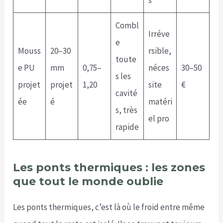
Combl
Irréve
e
Mouss
20–30
rsible,
toute
e PU
mm
0,75–
néces
30–50
s les
projet
projet
1,20
site
€
cavité
ée
é
matéri
s, très
el pro
rapide
Les ponts thermiques : les zones
que tout le monde oublie
Les ponts thermiques, c’est là où le froid entre même