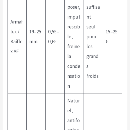
poser,
suffisa
imput
nt
Armaf
rescib
seul
lex /
19–25
0,55–
15–25
le,
pour
Kaifle
mm
0,65
€
freine
les
x AF
la
grand
conde
s
nsatio
froids
n
Natur
el,
antifo