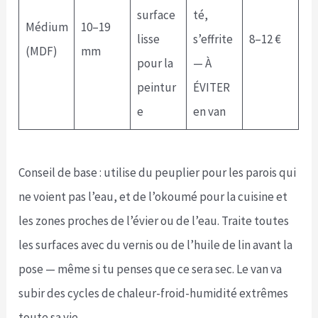
surface
té,
Médium
10–19
lisse
s’effrite
8–12 €
(MDF)
mm
pour la
— À
peintur
ÉVITER
e
en van
Conseil de base : utilise du peuplier pour les parois qui
ne voient pas l’eau, et de l’okoumé pour la cuisine et
les zones proches de l’évier ou de l’eau. Traite toutes
les surfaces avec du vernis ou de l’huile de lin avant la
pose — même si tu penses que ce sera sec. Le van va
subir des cycles de chaleur-froid-humidité extrêmes
toute sa vie.