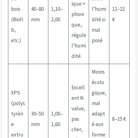
ique +
bois
40–80
1,10–
l’humi
12–22
phoni
(Biofi
mm
2,00
dité si
€
que,
b,
mal
régule
etc.)
posé
l’humi
dité
Moins
écolo
Excell
XPS
gique,
ent R-
(polys
mal
value,
tyrèn
30–50
1,00–
adapt
pas
8–15 €
e
mm
1,60
é aux
cher,
extru
forme