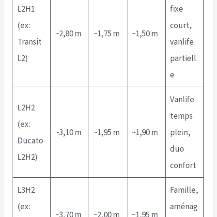
L2H1
fixe
(ex:
court,
~2,80 m
~1,75 m
~1,50 m
Transit
vanlife
L2)
partiell
e
Vanlife
L2H2
temps
(ex:
~3,10 m
~1,95 m
~1,90 m
plein,
Ducato
duo
L2H2)
confort
L3H2
Famille,
(ex:
aménag
~3,70 m
~2,00 m
~1,95 m