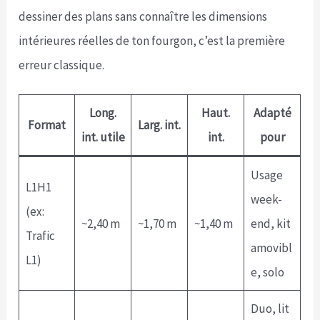
dessiner des plans sans connaître les dimensions
intérieures réelles de ton fourgon, c’est la première
erreur classique.
Long.
Haut.
Adapté
Format
Larg. int.
int. utile
int.
pour
Usage
L1H1
week-
(ex:
~2,40 m
~1,70 m
~1,40 m
end, kit
Trafic
amovibl
L1)
e, solo
Duo, lit