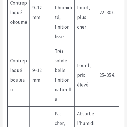
Contrep
9–12
l’humidi
lourd,
laqué
22–30 €
mm
té,
plus
okoumé
finition
cher
lisse
Très
Contrep
solide,
Lourd,
laqué
9–12
belle
prix
25–35 €
boulea
mm
finition
élevé
u
naturell
e
Pas
Absorbe
cher,
l’humidi