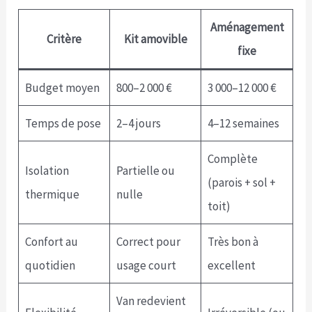
Aménagement
Critère
Kit amovible
fixe
Budget moyen
800–2 000 €
3 000–12 000 €
Temps de pose
2–4 jours
4–12 semaines
Complète
Isolation
Partielle ou
(parois + sol +
thermique
nulle
toit)
Confort au
Correct pour
Très bon à
quotidien
usage court
excellent
Van redevient