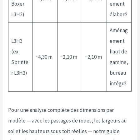
Boxer
ement
L3H2)
élaboré
Aménag
L3H3
ement
(ex:
haut de
~4,30 m
~2,10 m
~2,10 m
Sprinte
gamme,
r L3H3)
bureau
intégré
Pour une analyse complète des dimensions par
modèle — avec les passages de roues, les largeurs au
sol et les hauteurs sous toit réelles — notre guide