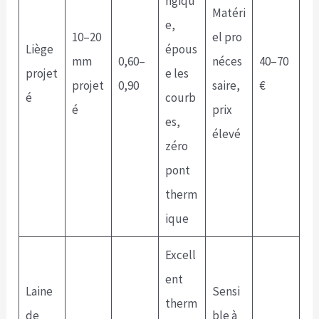
ngiqu
Matéri
e,
10–20
el pro
Liège
épous
mm
0,60–
néces
40–70
projet
e les
projet
0,90
saire,
€
é
courb
é
prix
es,
élevé
zéro
pont
therm
ique
Excell
ent
Laine
Sensi
therm
de
ble à