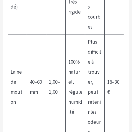
très
dé)
s
rigide
courb
es
Plus
difficil
100%
e à
Laine
natur
trouv
de
40–60
1,00–
el,
er,
18–30
mout
mm
1,60
régule
peut
€
on
humid
reteni
ité
r les
odeur
s