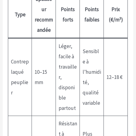
ur
Points
Points
Prix
Type
recomm
forts
faibles
(€/m²)
andée
Léger,
Sensibl
facile à
Contrep
e à
travaille
laqué
10–15
l’humidi
r,
12–18 €
peuplie
mm
té,
disponi
r
qualité
ble
variable
partout
Résistan
t à
Plus