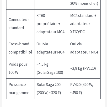
20% moins cher)
XT60
MC4 standard +
Connecteur
propriétaire +
adaptateur
standard
adaptateur MC4
XT60/DC
Cross-brand
Oui via
Oui via
compatibilité
adaptateur MC4
adaptateur MC4
Poids pour
~4,5 kg
~3,8 kg (PV120)
100 W
(SolarSaga 100)
Puissance
SolarSaga 200
PV420 (420 W,
max gamme
(200 W, ~320 €)
~450 €)