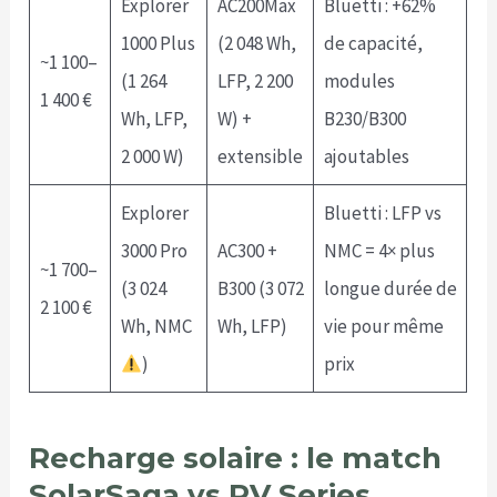
Explorer
AC200Max
Bluetti : +62%
1000 Plus
(2 048 Wh,
de capacité,
~1 100–
(1 264
LFP, 2 200
modules
1 400 €
Wh, LFP,
W) +
B230/B300
2 000 W)
extensible
ajoutables
Explorer
Bluetti : LFP vs
3000 Pro
AC300 +
NMC = 4× plus
~1 700–
(3 024
B300 (3 072
longue durée de
2 100 €
Wh, NMC
Wh, LFP)
vie pour même
)
prix
Recharge solaire : le match
SolarSaga vs PV Series