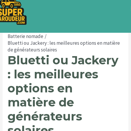
Aller
au
contenu
Accueil
Aménager son van
Electricité
Batterie nomade
Bluetti ou Jackery : les meilleures options en matière
de générateurs solaires
Bluetti ou Jackery
: les meilleures
options en
matière de
générateurs
solaires