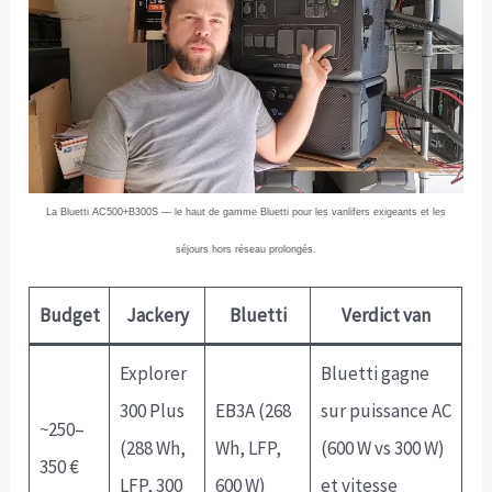
La Bluetti AC500+B300S — le haut de gamme Bluetti pour les vanlifers exigeants et les
séjours hors réseau prolongés.
Budget
Jackery
Bluetti
Verdict van
Explorer
Bluetti gagne
300 Plus
EB3A (268
sur puissance AC
~250–
(288 Wh,
Wh, LFP,
(600 W vs 300 W)
350 €
LFP, 300
600 W)
et vitesse