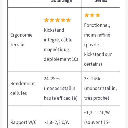
SolarSaga
Series
Fonctionnel,
Kickstand
Ergonomie
moins raffiné
intégré, câble
terrain
(pas de
magnétique,
kickstand sur
déploiement 10s
certains)
24–25%
23–24%
Rendement
(monocristallin
(monocristallin,
cellules
haute efficacité)
très proche)
~1,3–1,7 €/W
Rapport W/€
~1,8–2,2 €/W
(souvent 15–