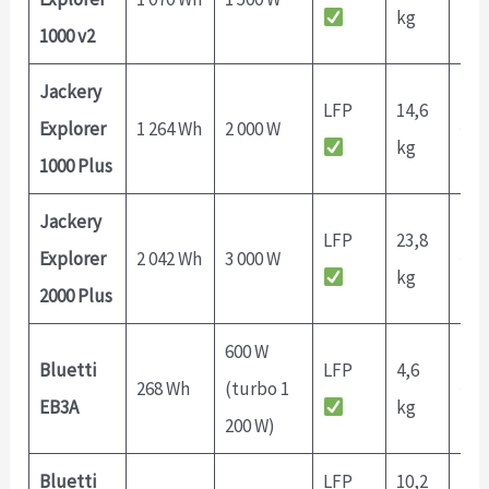
kg
1000 v2
Jackery
LFP
14,6
Explorer
1 264 Wh
2 000 W
~1,
kg
1000 Plus
Jackery
LFP
23,8
Explorer
2 042 Wh
3 000 W
~2h
kg
2000 Plus
600 W
Bluetti
LFP
4,6
268 Wh
(turbo 1
~0,8
EB3A
kg
200 W)
Bluetti
LFP
10,2