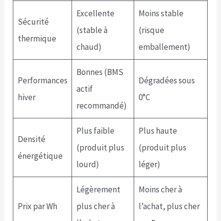
Excellente
Moins stable
Sécurité
(stable à
(risque
thermique
chaud)
emballement)
Bonnes (BMS
Performances
Dégradées sous
actif
hiver
0°C
recommandé)
Plus faible
Plus haute
Densité
(produit plus
(produit plus
énergétique
lourd)
léger)
Légèrement
Moins cher à
Prix par Wh
plus cher à
l’achat, plus cher