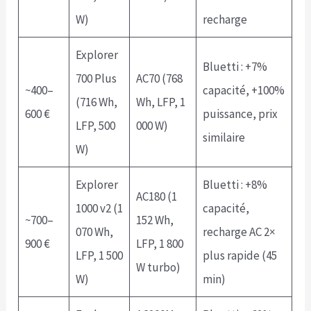
W)
recharge
Explorer
Bluetti : +7%
700 Plus
AC70 (768
~400–
capacité, +100%
(716 Wh,
Wh, LFP, 1
600 €
puissance, prix
LFP, 500
000 W)
similaire
W)
Explorer
Bluetti : +8%
AC180 (1
1000 v2 (1
capacité,
~700–
152 Wh,
070 Wh,
recharge AC 2×
900 €
LFP, 1 800
LFP, 1 500
plus rapide (45
W turbo)
W)
min)