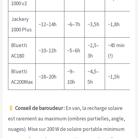
1000 v2
Jackery
~12–14h
~6–7h
~3,5h
~1,8h
1000 Plus
Bluetti
~2,5–
~45 min
~10–12h
~5–6h
AC180
3h
(!)
Bluetti
~9–
~4,5–
~18–20h
~1,5h
AC200Max
10h
5h
Conseil de baroudeur :
En van, la recharge solaire
est rarement au maximum (ombres partielles, angle,
nuages). Mise sur 200 W de solaire portable minimum