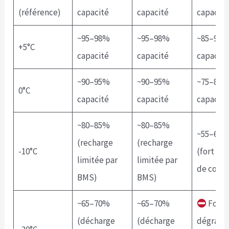
(référence)
capacité
capacité
capacité
~95–98%
~95–98%
~85–90
+5°C
capacité
capacité
capacité
~90–95%
~90–95%
~75–80
0°C
capacité
capacité
capacité
~80–85%
~80–85%
~55–65
(recharge
(recharge
-10°C
(fort ris
limitée par
limitée par
de coup
BMS)
BMS)
~65–70%
~65–70%
Forte
(décharge
(décharge
dégradat