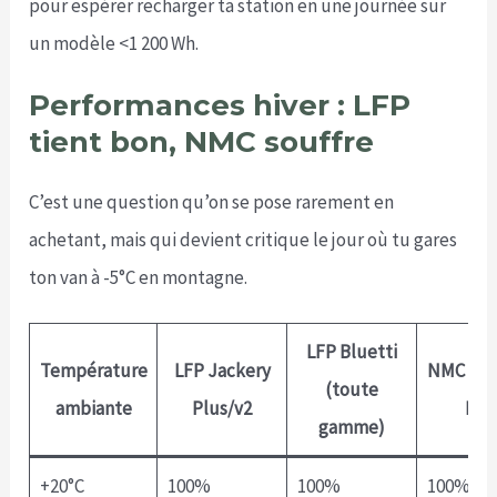
pour espérer recharger ta station en une journée sur
un modèle <1 200 Wh.
Performances hiver : LFP
tient bon, NMC souffre
C’est une question qu’on se pose rarement en
achetant, mais qui devient critique le jour où tu gares
ton van à -5°C en montagne.
LFP Bluetti
Température
LFP Jackery
NMC Jac
(toute
ambiante
Plus/v2
Pro
gamme)
+20°C
100%
100%
100%