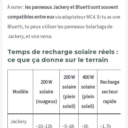
À noter :
les panneaux Jackery et Bluetti sont souvent
compatibles entre eux
via adaptateur MC4. Si tu as une
Bluetti, tu peux utiliser les panneaux SolarSaga de
Jackery, et vice versa.
Temps de recharge solaire réels :
ce que ça donne sur le terrain
200 W
400 W
200 W
Recharge
solaire
solaire
Modèle
solaire
secteur
(plein
(plein
(nuageux)
rapide
soleil)
soleil)
Jackery
~10–12h
~5–6h
~3h
~1,7h