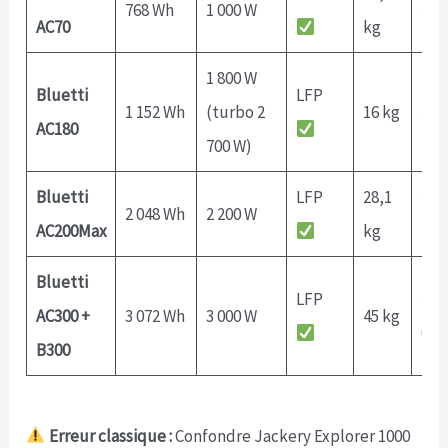
768 Wh
1 000 W
~1,
AC70
kg
1 800 W
Bluetti
LFP
1 152 Wh
(turbo 2
16 kg
~0,8
AC180
700 W)
Bluetti
LFP
28,1
~1,
2 048 Wh
2 200 W
AC200Max
kg
(90
Bluetti
LFP
~1,
AC300 +
3 072 Wh
3 000 W
45 kg
000
B300
Erreur classique :
Confondre Jackery Explorer 1000