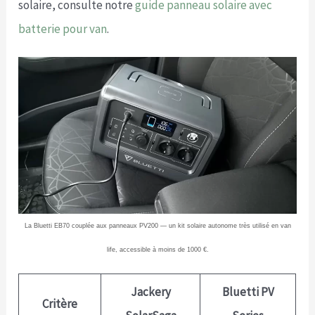
solaire, consulte notre
guide panneau solaire avec
batterie pour van
.
La Bluetti EB70 couplée aux panneaux PV200 — un kit solaire autonome très utilisé en van
life, accessible à moins de 1000 €.
Jackery
Bluetti PV
Critère