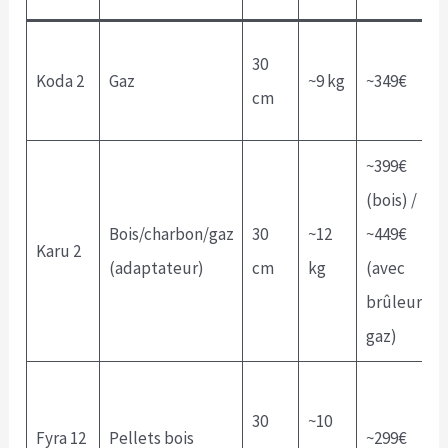
30
Koda 2
Gaz
~9 kg
~349€
cm
~399€
(bois) /
Bois/charbon/gaz
30
~12
~449€
Karu 2
(adaptateur)
cm
kg
(avec
brûleur
gaz)
30
~10
Fyra 12
Pellets bois
~299€