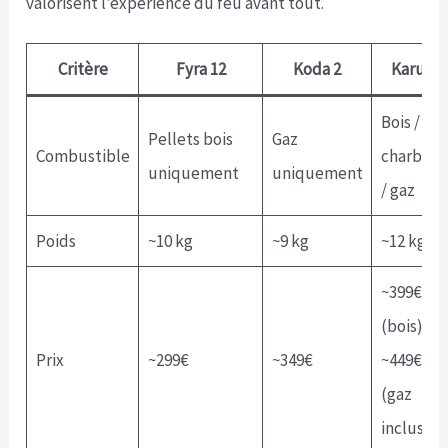
valorisent l’expérience du feu avant tout.
Critère
Fyra 12
Koda 2
Karu 2
Bois /
Pellets bois
Gaz
Combustible
charbon
uniquement
uniquement
/ gaz
Poids
~10 kg
~9 kg
~12 kg
~399€
(bois) /
Prix
~299€
~349€
~449€
(gaz
inclus)