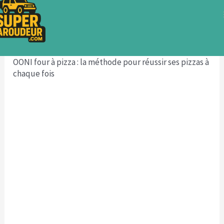
Aller
au
contenu
Accueil
Aménager son van
Cuisine
OONI four à pizza : la méthode pour réussir ses pizzas à
chaque fois